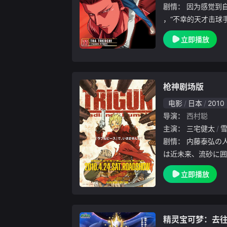
剧情：
因为感觉到自己欠缺了某种制胜的关键因素
，“不幸的天才击球
手中根一起，前往冲
立即播放
了号称赌博棒球从无
亚。对于东亚的赌球
枪神剧场版
电影
日本
2010
导演：
西村聪
主演：
三宅健太
剧情：
内藤泰弘の人気SFコミックを映画化。舞台
は近未来、流砂に囲
盗ガスバックに町を
立即播放
スパックを捕らえる
ていた。賞金を目当
精灵宝可梦：去