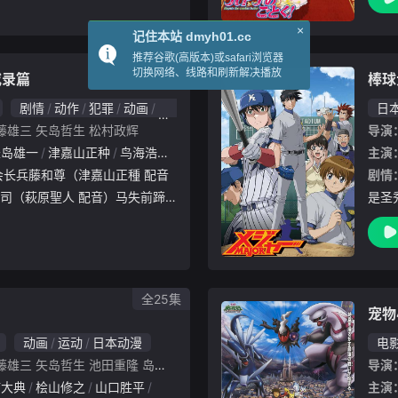
年有余的栉枝实乃梨（堀江由衣
还高
。除此
名少
全26集
戒录篇
棒球
剧情
动作
犯罪
动画
日本动漫
日
藤雄三
矢岛哲生
松村政辉
导演
长岛雄一
津嘉山正种
鸟海浩辅
浪川大辅
萩原圣人
久保由利香
主演
内田
剧情
司（萩原聖人 配音）马失前蹄
是圣
万日元的债务。由于无力偿还，
男生
下的设施内进行强制劳动。在接
於愿
将毫
算在
全25集
动画
运动
日本动漫
电
藤雄三
矢岛哲生
池田重隆
岛崎奈奈子
米田和弘
中川聪
村田尚树
导演
楠大典
桧山修之
山口胜平
高木涉
古川登志夫
关智一
矶部勉
鸟海
主演