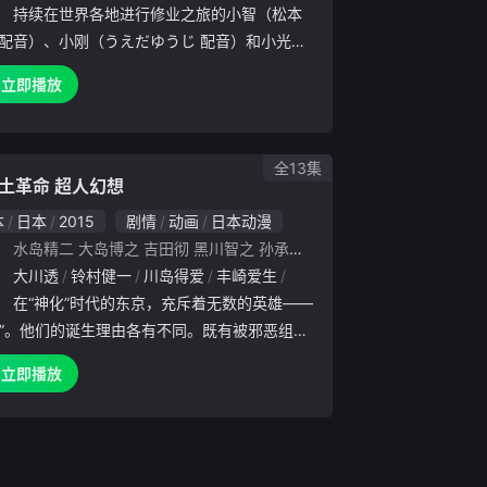
：
持续在世界各地进行修业之旅的小智（松本
 配音）、小刚（うえだゆうじ 配音）和小光（
めぐみ 配音），历经长途跋涉终于来到了位于
立即播放
丘陵处的目的地阿拉莫斯镇。小镇上耸立着象征
与空间的时光之塔，
全13集
土革命 超人幻想
本
日本
2015
剧情
动画
日本动漫
：
水岛精二
大岛博之
吉田彻
黑川智之
孙承希
矢野孝典
：
岛田敏
大川透
小野健一
铃村健一
藤真秀
川岛得爱
小野坂昌也
丰崎爱生
樱井敏治
西田雅一
鹤广美
上坂堇
川原庆久
水树奈奈
：
在“神化”时代的东京，充斥着无数的英雄——
人”。他们的诞生理由各有不同。既有被邪恶组织
的人，也有来自宇宙的人。既有来自魔法世界的
立即播放
也有来自古代、身为妖怪而生的人。既有被科学
出来...