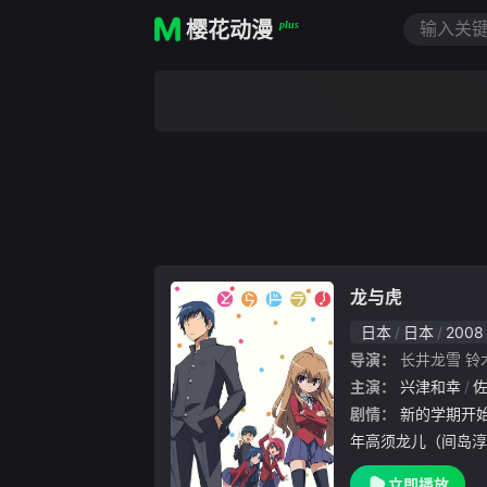
樱花动漫
plus
龙与虎
日本
日本
2008
导演：
长井龙雪
铃
主演：
兴津和幸
剧情：
新的学期开始了，外表凶狠但内心纯良的少
年高须龙儿（间岛淳
机会一扫往日同学对
立即播放