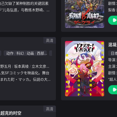
剧情
手”儿岛弘道，与教练木野崎、投
梨香
绳进行特训，在那里他们碰见了
豊口
败迹的谜样的男人——渡久地东
山谷
行.
时间
高清
混凝
动作
科幻
动画
西部
10.0
日
导演
雪野五月
坂本真绫
立木文彦
飞田展男
楠大典
矶部勉
井上喜久子
主演
剧情
まれた町・マッカ。伝説の大強
“超
狙われた市長のケプラーは、ガ
改造
ため、利き腕の賞金稼ぎを集め
人，
てに
家制造
高清
往超克的时空