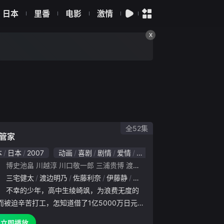
日本
里番
电影
激情
X
全52集
管家
本
日本
2007
动画
喜剧
剧情
爱情
日本动漫
8.0
：
三木俊明
博史池畠
青井小夜
川越淳
雄谷将仁
川口敬一郎
浅野胜也
三浦贵博
斋藤德明
渡边慎一
则座诚
小高义规
渡边
：
理惠
三宅健太
甲斐田裕子
渡边明乃
立花慎之介
佐藤利奈
日笠阳子
伊藤静
冈本信彦
生天目仁美
阿澄佳奈
桧山修之
松原大
小西
：
不幸的少年，高中生绫崎飒，为浪费无度的
而被迫辛苦打工，怎知道借了1亿5000万日元高
的父母却逃之夭夭，用绫崎飒本人抵债。为了偿
立即播放