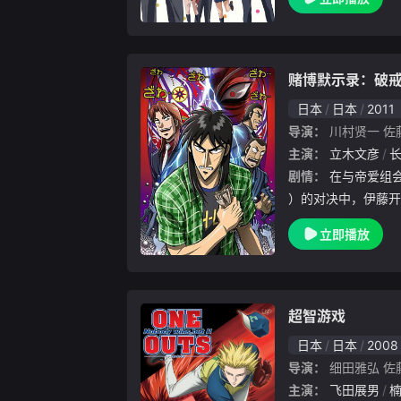
己即将和暗恋了一
配音）成为同班同学
赌博默示录：破
日本
日本
2011
导演：
川村贤一
佐
主演：
立木文彦
剧情：
在与帝爱组会长兵藤和尊（津嘉山正種 配音
）的对决中，伊藤开
，欠下对方高达一千
立即播放
开司被帝爱组投入地
下来的15年里，他
超智游戏
日本
日本
2008
导演：
细田雅弘
佐
主演：
飞田展男