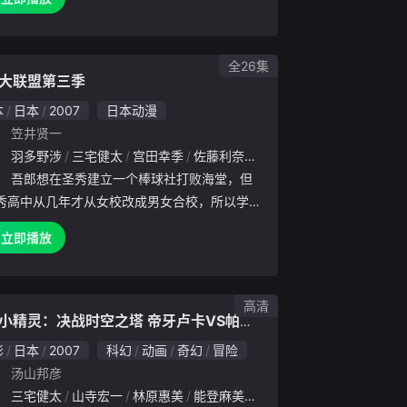
额巨债与逃避高利贷的追杀，绫崎飒选择诱拐一
女。但阴差阳错.
全26集
大联盟第三季
本
日本
2007
日本动漫
：
笠井贤一
：
直哉
羽多野涉
川原庆久
三宅健太
逢坂力
宫田幸季
花轮英司
佐藤利奈
大原沙耶香
茅原实里
铃
：
吾郎想在圣秀建立一个棒球社打败海堂，但
秀高中从几年才从女校改成男女合校，所以学校
人数根本不到十个，在吾郎好说歹说下，大家终
立即播放
意加入棒球社，在吾郎的爸爸茂野的训练下，打
3年级时参加比赛，但
高清
宠物小精灵：决战时空之塔 帝牙卢卡VS帕路奇犽VS达克莱伊
影
日本
2007
科幻
动画
奇幻
冒险
：
汤山邦彦
浩辅
：
三宅健太
萩原圣人
山寺宏一
寺岛拓笃
林原惠美
三木真一郎
能登麻美子
大友龙三郎
小西克幸
高城元气
佐藤智惠
内田直
大