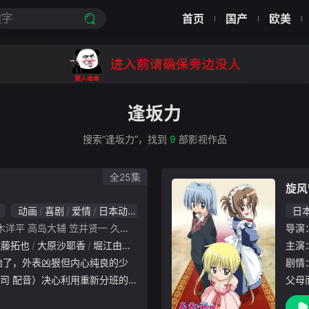
首页
国产
欧美
逢坂力
搜索“逢坂力”，找到
9
部影视作品
全25集
旋风
动画
喜剧
爱情
日本动漫
日
木洋平
高岛大辅
笠井贤一
久保山英一
石田畅
山崎茂
樱美胜志
桥本敏一
导演
佐藤拓也
大原沙耶香
堀江由衣
吉野裕行
钉宫理惠
喜多村英梨
主演
田中
剧情
司 配音）决心利用重新分班的
父母
他的误解。更让他高兴的是，自
利贷