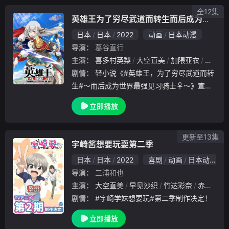
转校而凋
全12集
英雄王为了穷尽武道而转生而后成为世界最强见习骑士
日本
日本
2022
动画
日本动漫
导演：
葛谷直行
主演：
喜多村英梨
大空直美
加隈亚衣
白石晴
剧情：
轻小说《#英雄王，为了穷尽武道而转
生#～而后成为世界最强见习骑士♀～》宣布
动画化企划进行中！
立即播放
更新至13集
宇崎酱想要玩耍第二季
日本
日本
2022
喜剧
动画
日本动漫
导演：
三浦和也
主演：
大空直美
早见沙织
竹达彩奈
赤羽根健治
剧情：
#宇崎学妹想要玩#第二季制作决定！
立即播放