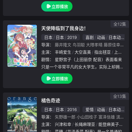
会一下凡间的多彩生活。在珈百璃的未来规划
立即播放
中，她将要一边做善事给人类带来幸福一遍完
成在人类学校中的课业，然而某一日，珈百璃
无意间
全12集
天使降临到了我身边！
日本
日本
2019
喜剧
动画
日本动漫
导演：
藤井隆文
鸟羽聪
大隈孝晴
藤原佳幸
平牧
主演：
丰崎爱生
大空直美
指出毬亚
上田丽奈
剧情：
星野宫子（上田丽奈 配音）表面看来
只是一个非常平凡的女大学生，实际上却拥有
社交障碍，无法和人正常的交往，因此常常宅
立即播放
在家中，孤独的制作着华丽的Cosplay服装。
星野日向（长江里加 配音）是宫子的妹妹，
全13集
橘色奇迹
日本
日本
2016
爱情
动画
日本动漫
导演：
矢野雄一郎
小山田桂子
富泽信雄
滨崎博嗣
主演：
兴津和幸
长绳麻理亚
能登麻美子
花泽
剧情：
菜穗（花泽香菜 配音）是一名普通的