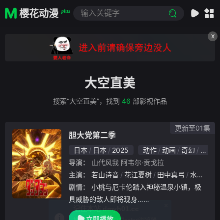
樱花动漫
plus
X
大空直美
搜索“大空直美”，找到
46
部影视作品
更新至01集
胆大党第二季
日本
日本
2025
动作
动画
奇幻
日本
导演：
山代风我
阿韦尔·贡戈拉
主演：
若山诗音
花江夏树
田中真弓
水树奈奈
剧情：
小桃与厄卡伦踏入神秘温泉小镇，极
具威胁的敌人即将现身……
立即播放