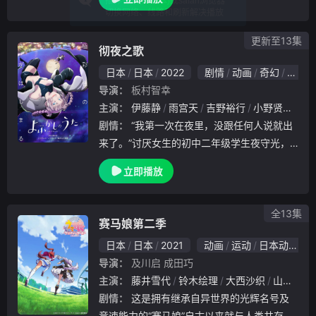
更新至13集
彻夜之歌
日本
日本
2022
剧情
动画
奇幻
日本
导演：
板村智幸
主演：
伊藤静
雨宫天
吉野裕行
小野贤章
户
剧情：
“我第一次在夜里，没跟任何人说就出
来了。”讨厌女生的初中二年级学生夜守光，
现在不知为何不去上学了。而且，每天晚上都
立即播放
睡不着觉。有一天，小光第一次在夜里没告诉
任何人就出去了。 夜风怡人，自由自在，与...
全13集
赛马娘第二季
日本
日本
2021
动画
运动
日本动漫
导演：
及川启
成田巧
主演：
藤井雪代
铃木绘理
大西沙织
山本希望
剧情：
这是拥有继承自异世界的光辉名号及
竞速能力的“赛马娘”自古以来就与人类共存的