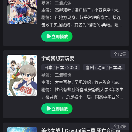
导演：
三浦武弘
主演：
高柳知叶
濑户桃子
小西克幸
大塚芳忠
剧情：
自地方现身、超乎常理的奇才。接连
击败中央强敌的，其名为“怪物”小栗帽。阻挡
在她面前的，是“最强”玉藻十字。更有跨越海
立即播放
洋而来的“世界”赛马娘们。这位终将开创一个“
时代”的灰衣少女，如今正踏入全新领域——
全12集
宇崎酱想要玩耍
日本
日本
2020
喜剧
动画
日本动漫
导演：
三浦和也
主演：
大空直美
早见沙织
竹达彩奈
赤羽根健治
剧情：
性格有些孤僻喜爱安静的大学3年级生
，樱井真一。总是被小一届，同高中毕业的学
妹宇崎花，以各种照顾爱耍孤僻的学长的名义
立即播放
为由，进行各种无厘头的纠缠。虽然一开始觉
得有点困扰，但却逐渐习惯起来……
全13集
美少女战士Crystal第三季 死亡变种篇