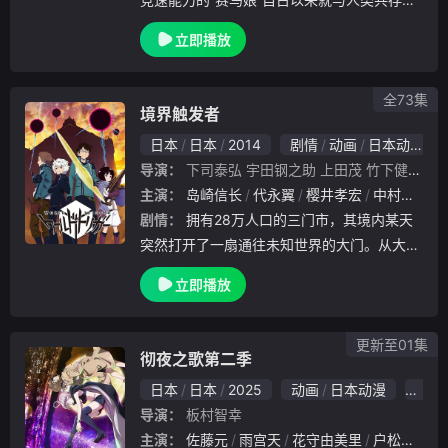
世界的故事。从乡下转学到都市的特雷森学园
立即播放
的jijikB.com赛马娘·特别周，和同班同学们一
起一边切磋琢磨，一边赌上“日本第一
全73集
境界触发者
日本
日本
2014
剧情
动画
日本动漫
导演：
下司泰弘
宇田钢之助
上田茂
竹下健一
本
主演：
岛崎信长
代永翼
樱井孝宏
中村悠一
剧情：
拥有28万人口的三门市，其境内某天
突然打开了一扇通往未知世界的大门。从大门
的另一端，被称为“近界民”的怪物蜂拥而出。
立即播放
人类惊慌失措之余发现，地球现有的武器对近
界民完全没有任何效果。危急时刻，神秘团体
境界
更新至01集
彻夜之歌第二季
日本
日本
2025
动画
日本动漫
8.0
导演：
板村智幸
主演：
佐藤元
雨宫天
花守由美里
户松遥
喜