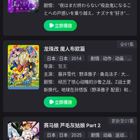
剧情：
“夜はまだ終わらない”吸血鬼になるこ
とへの戸惑いを乗り越え、ナズナを“好き”に
なることを決めたコウと、コウに“惚れさせ
立即播放
る”決意をしたナズナ。「恋」が一体なんな
のか、わからないまま二人の夜は加速してい
く
全61集
龙珠改 魔人布欧篇
日本
日本
2014
剧情
动作
动画
奇幻
导演：
暂无
主演：
藤井雪代
野泽雅子
桑岛法子
大空直美
剧情：
经历了惊心动魄的沙鲁之战，Z战士更
新换代。地球在孙悟饭（野泽雅子 配音）和
朋友们的守护下，迎来了七年漫长而又短暂的
立即播放
和平岁月。已变成俊朗青年的每天往返于学校
，在此期间结识了撒旦的女儿比迪丽。伴随着
全世界
更新至01集
赛马娘 芦毛灰姑娘 Part 2
日本
日本
2025
剧情
动画
运动
6.0