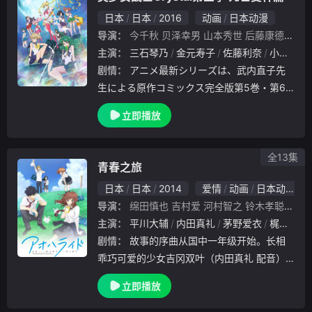
日本
日本
2016
动画
日本动漫
导演：
今千秋
贝泽幸男
山本秀世
后藤康德
阿部
主演：
三石琴乃
金元寿子
佐藤利奈
小清水亚美
剧情：
アニメ最新シリーズは、武内直子先
生による原作コミックス完全版第5巻・第6
巻の第3期＜デス・バスターズ編＞を映像化
立即播放
するもので、セーラー戦士と、謎の組織 デス
・バスターズとの戦いが描かれています。セ
ーラ.
全13集
青春之旅
日本
日本
2014
爱情
动画
日本动漫
导演：
绵田慎也
吉村爱
河村智之
铃木孝聪
工藤
主演：
平川大辅
内田真礼
茅野爱衣
梶裕贵
剧情：
故事的序曲从国中一年级开始。长相
乖巧可爱的少女吉冈双叶（内田真礼 配音）
不擅长应付男生，总觉得男生很讨厌，唯独隔
立即播放
壁班的田中，在她眼中是一个特别的存在。然
而，和田中的青涩恋情还没开始，就随着他的