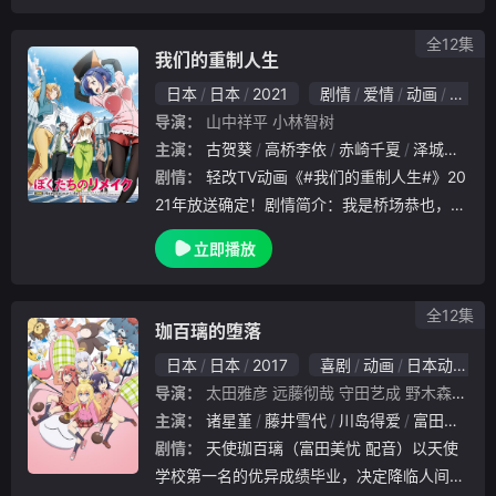
全12集
我们的重制人生
日本
日本
2021
剧情
爱情
动画
日本动
导演：
山中祥平
小林智树
主演：
古贺葵
高桥李依
赤崎千夏
泽城美雪
剧情：
轻改TV动画《#我们的重制人生#》20
21年放送确定！剧情简介：我是桥场恭也，一
个前途黯淡的游戏总监。因公司破产、企划夭
立即播放
折而回到故乡老家。因为不想再看明星创作者
们的亮眼表现，闷闷不乐地睡着之后再醒来.
全12集
珈百璃的堕落
日本
日本
2017
喜剧
动画
日本动漫
导演：
太田雅彦
远藤彻哉
守田艺成
野木森达哉
主演：
诸星堇
藤井雪代
川岛得爱
富田美忧
剧情：
天使珈百璃（富田美忧 配音）以天使
学校第一名的优异成绩毕业，决定降临人间体