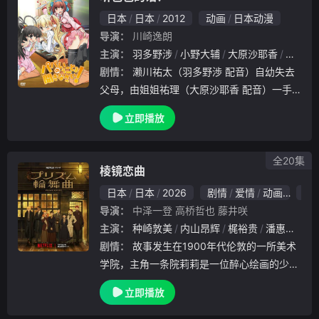
日本
日本
2012
动画
日本动漫
导演：
川崎逸朗
主演：
羽多野涉
小野大辅
大原沙耶香
堀江由
剧情：
濑川祐太（羽多野渉 配音）自幼失去
父母，由姐姐祐理（大原沙耶香 配音）一手
抚养长大，因此，祐太和姐姐有着异常深厚的
立即播放
感情。令祐太没有想到的是，姐姐居然嫁给了
一个有着两个女儿的年长男人小鸟游信吾（飞
田展男
全20集
棱镜恋曲
日本
日本
2026
剧情
爱情
动画
8.0
导演：
中泽一登
高桥哲也
藤井咲
主演：
种崎敦美
内山昂辉
梶裕贵
潘惠美
坂
剧情：
故事发生在1900年代伦敦的一所美术
学院，主角一条院莉莉是一位醉心绘画的少女
，来到这里追寻梦想、体验青春。且看年轻人
立即播放
克服万难，追寻如棱镜般璀璨的光芒，一部描
绘成长群像的戏剧由此拉开序幕。