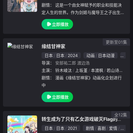
剧情：
这是一个由女神赋予的职业和技能决
定人生的世界。作为剑姬与魔导王之子出生的
主人公阿雷尔，在众人期待他会获得何种职业
立即播放
时，却被烙上了“无职”的印记。周围人们的失
望与同情。然而，阿雷尔通过不懈努力，逐渐
获得了
更新至01集
缘结甘神家
日本
日本
2024
动画
日本动漫
6.0
导演：
安部祐二郎
渡边浩
主演：
铃木崚汰
上坂堇
本渡枫
若山诗音
水
剧情：
漫画《缘结甘神家》动画化企划进行
中
立即播放
全12集
转生成为了只有乙女游戏破灭Flag的邪恶大小姐第二季
日本
日本
2021
剧情
喜剧
爱情
动画