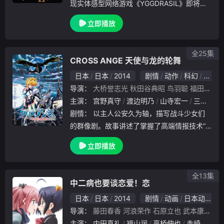
现实体感型网络游戏《YGGDRASIL》即将迎
来停服。玩家飞鼠在曾经以同伴和荣华自傲的
立即播放
根据地纳萨力克地下大坟墓，独自一人安静等
待着那一刻。但，发生了结束时间已过..
全25集
CROSS ANGE 天使与龙的轮舞
日本
日本
2014
剧情
动作
科幻
动画
导演：
大桥誉志光
秋田谷典昭
鸟羽聪
福田己津央
主演：
宫野真守
渡边明乃
山寺宏一
三石琴乃
剧情：
以主人公安久为轴，描写战斗少女们
的群像剧。故事讲述了掌握了高端情报技术“
玛娜”的人类，借助它的力量克服了地球上的
立即播放
战争、饥饿、污染等问题，终于迎来了和平的
理想乡。然而，作为皇国第一皇女的安久丽莎
，却因无
全13集
中二病也要谈恋爱！恋
日本
日本
2014
剧情
动画
日本动漫
导演：
藤田春香
河浪荣作
石原立也
武本康弘
小
主演：
内田真礼
福山润
高桥伸也
赤崎千夏